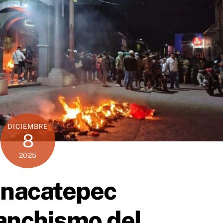
DICIEMBRE
8
2025
onacatepec
anchismo del