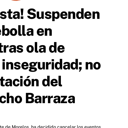
iesta! Suspenden
ebolla en
ras ola de
 inseguridad; no
tación del
cho Barraza
nte de Morelos, ha decidido cancelar los eventos