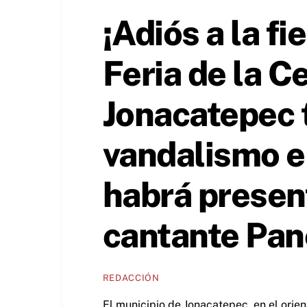
¡Adiós a la f
Feria de la C
Jonacatepec t
vandalismo e
habrá presen
cantante Pan
REDACCIÓN
El municipio de Jonacatepec, en el orie