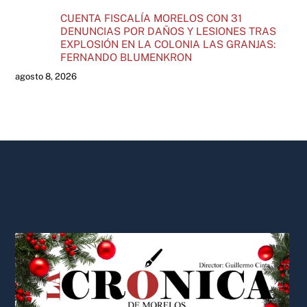
CUENTA FISCALÍA MORELOS CON 31
DENUNCIAS POR DAÑOS Y LESIONES TRAS
EXPLOSIÓN EN LA COLONIA LAS GRANJAS:
FERNANDO BLUMENKRON
agosto 8, 2026
Back
To
Top