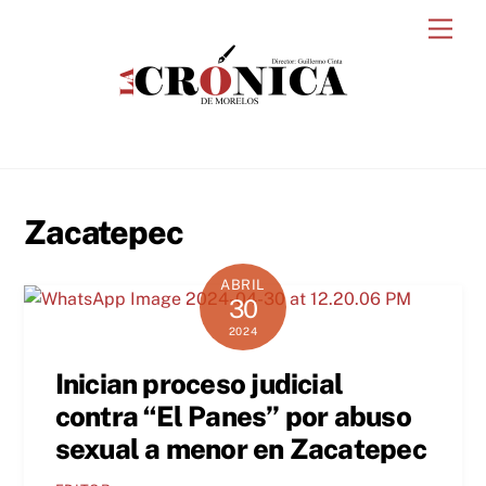
Skip
Men
to
content
Zacatepec
ABRIL
30
2024
Inician proceso judicial
contra “El Panes” por abuso
sexual a menor en Zacatepec