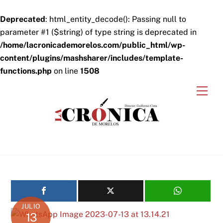
Deprecated
: html_entity_decode(): Passing null to
parameter #1 ($string) of type string is deprecated in
/home/lacronicademorelos.com/public_html/wp-
content/plugins/mashsharer/includes/template-
functions.php
on line
1508
Skip
Men
to
content
JULIO
13