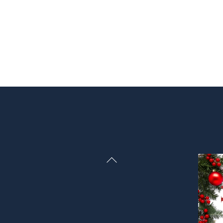
Back
To
Top