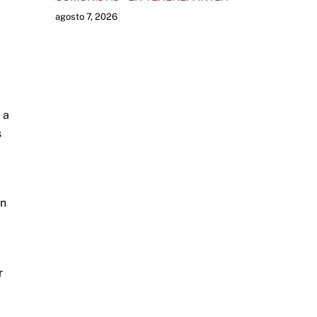
agosto 7, 2026
 a
s
en
r