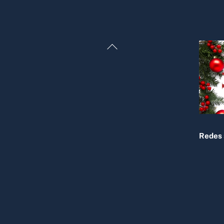
Back
To
Top
Redes 