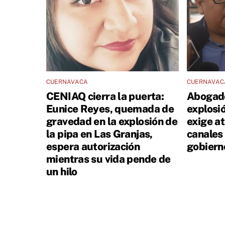
CUERNAVACA
CUERNAVAC
CENIAQ cierra la puerta:
Abogado
Eunice Reyes, quemada de
explosi
gravedad en la explosión de
exige a
la pipa en Las Granjas,
canales 
espera autorización
gobiern
mientras su vida pende de
un hilo