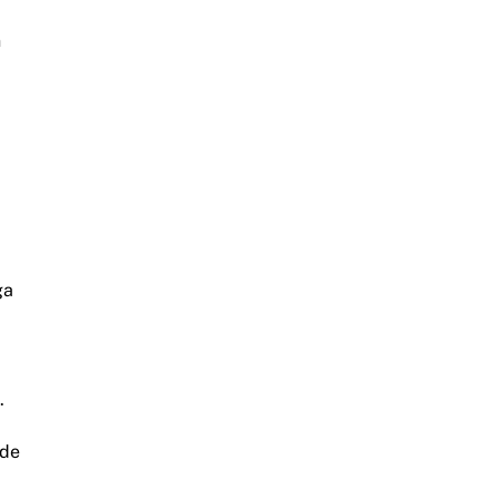
n
ga
.
 de