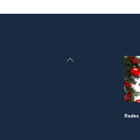
Back
To
Top
Redes 