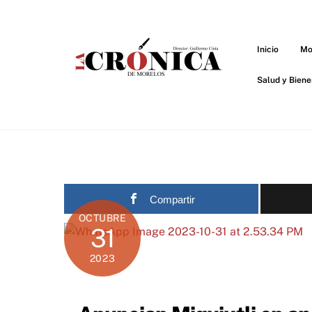
Skip
to
content
Inicio
Mo
Salud y Biene
Compartir
OCTUBRE
31
2023