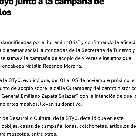
oyo junto a la campaña de
los
 damnificadas por el huracán “Otis” y confirmando la eficaci
 bienestar social, autoridades de la Secretaría de Turismo y
 se suma a la campaña de acopio de víveres e insumos que
e encabeza Natália Rezende Moreira.
de la STyC, explicó que, del 01 al 05 de noviembre próximo, e
 punto de acopio sobre la calle Gutemberg del centro histórico
“General Emiliano Zapata Salazar”, con la intención de que l
onciertos masivos, lleven su donativo.
 de Desarrollo Cultural de la STyC, detalló que en este
 cobijas, casas de campaña, lonas, colchonetas, artículos de
ra mascotas, entre otros.