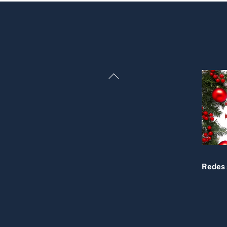
Back
To
Top
Redes 