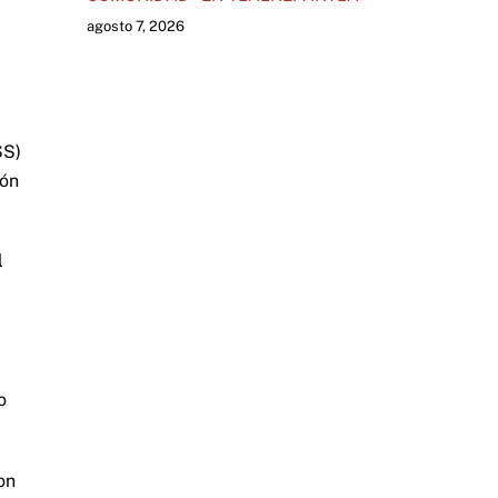
agosto 7, 2026
SS)
ión
l
o
on