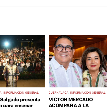
A
,
INFORMACIÓN GENERAL
CUERNAVACA
,
INFORMACIÓN GENERAL
Salgado presenta
VÍCTOR MERCADO
va para enseñar
ACOMPAÑA A LA