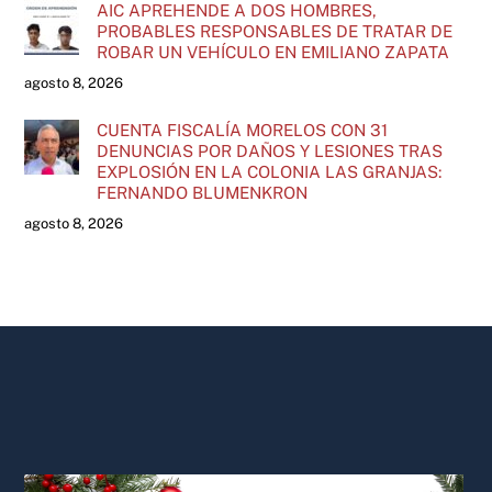
AIC APREHENDE A DOS HOMBRES,
PROBABLES RESPONSABLES DE TRATAR DE
ROBAR UN VEHÍCULO EN EMILIANO ZAPATA
agosto 8, 2026
CUENTA FISCALÍA MORELOS CON 31
DENUNCIAS POR DAÑOS Y LESIONES TRAS
EXPLOSIÓN EN LA COLONIA LAS GRANJAS:
FERNANDO BLUMENKRON
agosto 8, 2026
Back