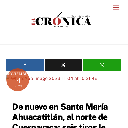
Skip
Men
to
content
NOVIEMBRE
4
2023
De nuevo en Santa María
Ahuacatitlán, al norte de
Cuernavaca; seis tiros le