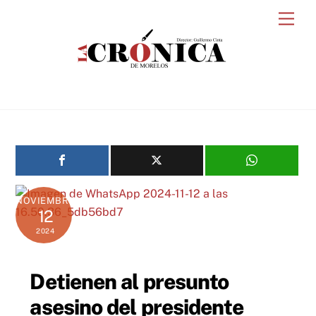
Skip
Men
to
content
NOVIEMBRE
12
2024
Detienen al presunto
asesino del presidente