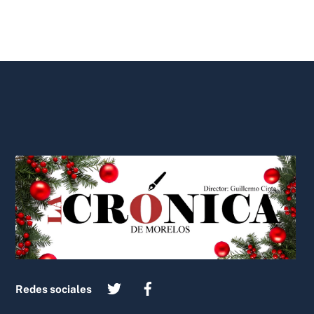
Back
To
Top
Redes sociales