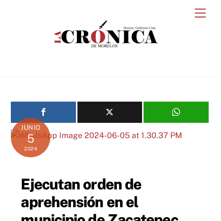
Skip
Men
to
content
JUNIO
5
2024
Ejecutan orden de
aprehensión en el
municipio de Zacatepec