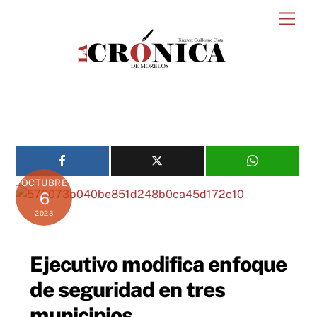
Skip
Men
to
content
OCTUBRE
6
2023
Ejecutivo modifica enfoque
de seguridad en tres
municipios