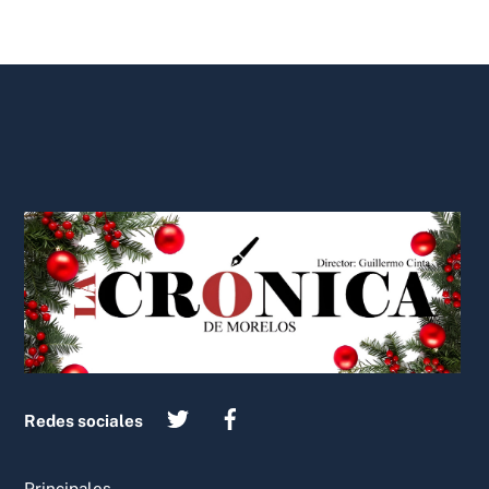
Back
To
Top
Redes sociales
Principales