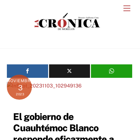
Skip
Men
to
content
NOVIEMBRE
3
2023
El gobierno de
Cuauhtémoc Blanco
responde eficazmente a