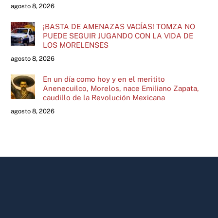
agosto 8, 2026
¡BASTA DE AMENAZAS VACÍAS! TOMZA NO
PUEDE SEGUIR JUGANDO CON LA VIDA DE
LOS MORELENSES
agosto 8, 2026
En un día como hoy y en el meritito
Anenecuilco, Morelos, nace Emiliano Zapata,
caudillo de la Revolución Mexicana
agosto 8, 2026