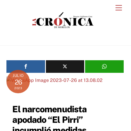
Skip
Men
to
content
JULIO
26
2023
El narcomenudista
apodado “El Pirri”
incumplió medidas