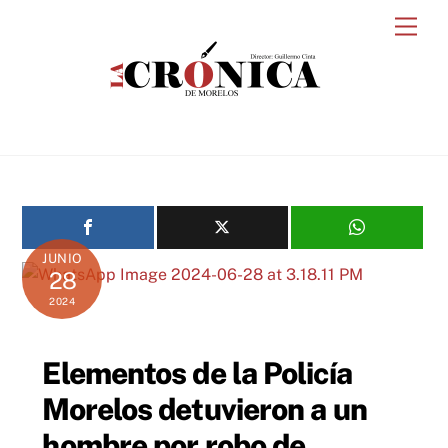
Skip
Men
to
content
JUNIO
28
2024
Elementos de la Policía
Morelos detuvieron a un
hombre por robo de