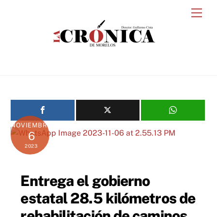
Skip
Men
to
content
NOVIEMBRE
6
2023
Entrega el gobierno
estatal 28.5 kilómetros de
rehabilitación de caminos