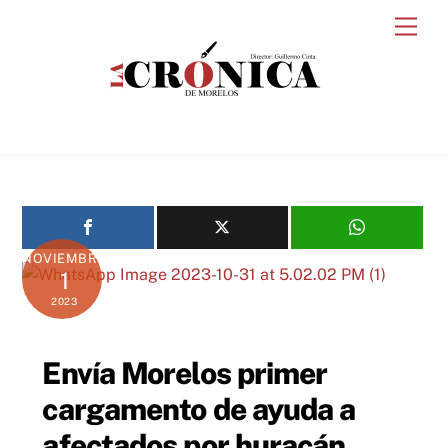
Skip
Men
to
content
NOVIEMBRE
1
2023
Envía Morelos primer
cargamento de ayuda a
afectados por huracán