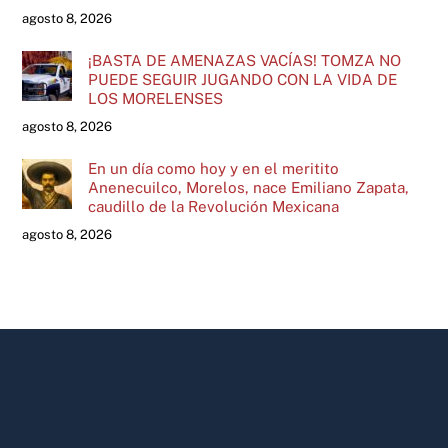
agosto 8, 2026
¡BASTA DE AMENAZAS VACÍAS! TOMZA NO
PUEDE SEGUIR JUGANDO CON LA VIDA DE
LOS MORELENSES
agosto 8, 2026
En un día como hoy y en el meritito
Anenecuilco, Morelos, nace Emiliano Zapata,
caudillo de la Revolución Mexicana
agosto 8, 2026