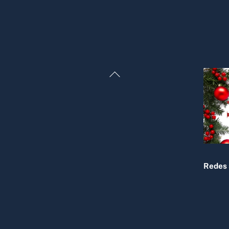
Back
To
Top
Redes 