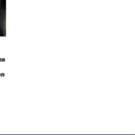
ea
en