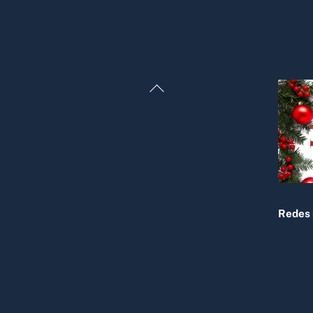
Back
To
Top
Redes 