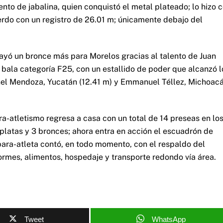
to de jabalina, quien conquistó el metal plateado; lo hizo 
ierdo con un registro de 26.01 m; únicamente debajo del
 cayó un bronce más para Morelos gracias al talento de Juan
 bala categoría F25, con un estallido de poder que alcanzó l
onel Mendoza, Yucatán (12.41 m) y Emmanuel Téllez, Michoac
ra-atletismo regresa a casa con un total de 14 preseas en lo
latas y 3 bronces; ahora entra en acción el escuadrón de
para-atleta contó, en todo momento, con el respaldo del
mes, alimentos, hospedaje y transporte redondo vía área.
Tweet
WhatsApp