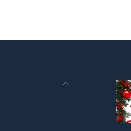
Back
To
Top