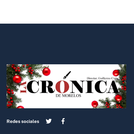
Back
To
Top
Redes sociales