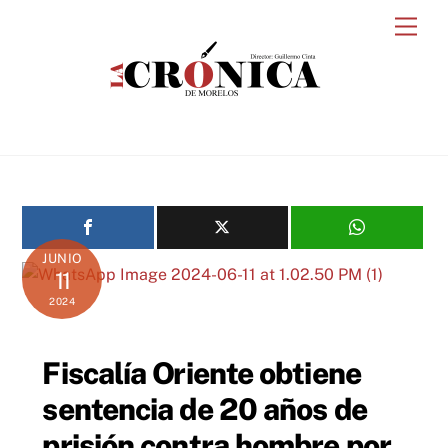
Skip
Men
to
content
JUNIO
11
2024
Fiscalía Oriente obtiene
sentencia de 20 años de
prisión contra hombre por