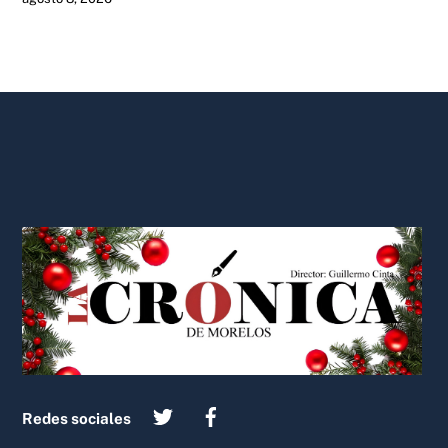
Back
To
Top
Redes sociales