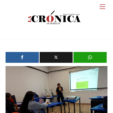
Skip
Men
to
content