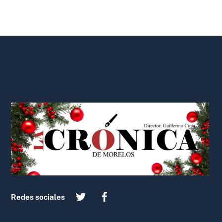
Back
To
Top
Redes sociales