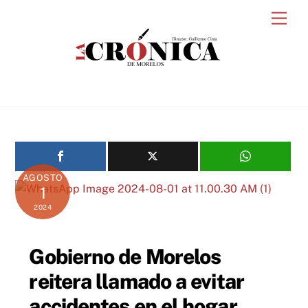
Skip
Men
to
content
AGOSTO
1
2024
Gobierno de Morelos
reitera llamado a evitar
accidentes en el hogar