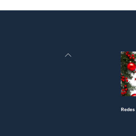
Back
To
Top
Redes 