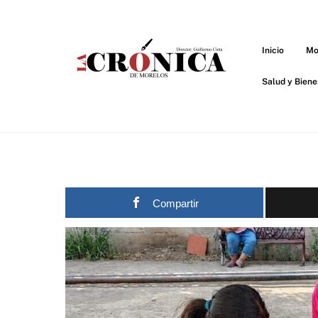
Skip
to
content
Inicio
Mo
Salud y Biene
Compartir