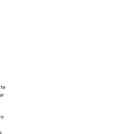
rte
ar
ro
s