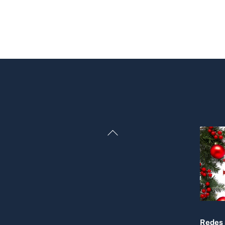
Back
To
Top
Redes 