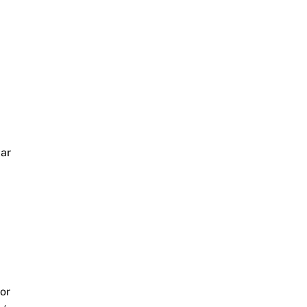
lar
or