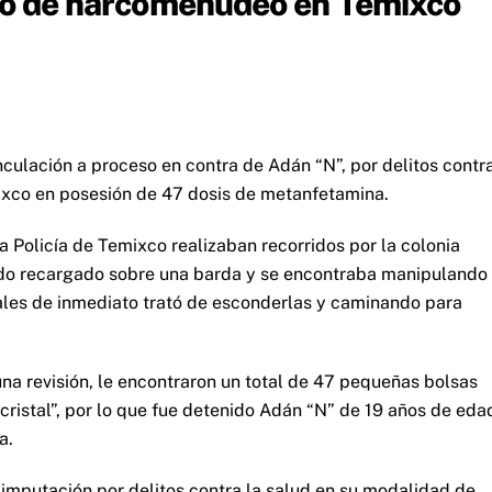
aso de narcomenudeo en Temixco
nculación a proceso en contra de Adán “N”, por delitos contr
mixco en posesión de 47 dosis de metanfetamina.
a Policía de Temixco realizaban recorridos por la colonia
ado recargado sobre una barda y se encontraba manipulando
ciales de inmediato trató de esconderlas y caminando para
una revisión, le encontraron un total de 47 pequeñas bolsas
cristal”, por lo que fue detenido Adán “N” de 19 años de eda
a.
 imputación por delitos contra la salud en su modalidad de