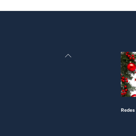
Back
To
Top
Redes 