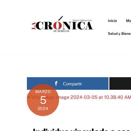
Skip
to
content
Inicio
Mo
Salud y Biene
Compartir
MARZO
5
2024