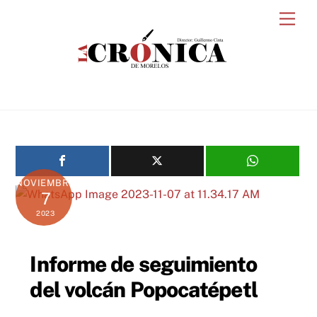
Skip
Men
to
content
NOVIEMBRE
7
2023
Informe de seguimiento
del volcán Popocatépetl