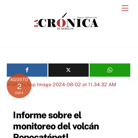
Skip
Men
to
content
AGOSTO
2
2024
Informe sobre el
monitoreo del volcán
Popocatépetl