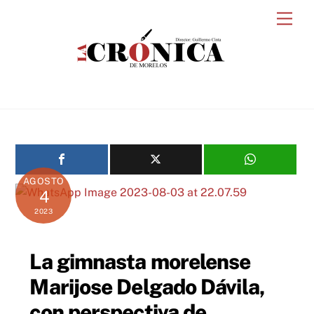
Skip
Men
to
content
AGOSTO
4
2023
La gimnasta morelense
Marijose Delgado Dávila,
con perspectiva de