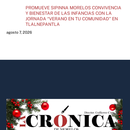
PROMUEVE SIPINNA MORELOS CONVIVENCIA
Y BIENESTAR DE LAS INFANCIAS CON LA
JORNADA “VERANO EN TU COMUNIDAD” EN
TLALNEPANTLA
agosto 7, 2026
Back
To
Top