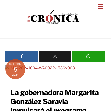
Skip
Men
to
content
OCTUBRE
5
2024
La gobernadora Margarita
González Saravia
impulsará el programa