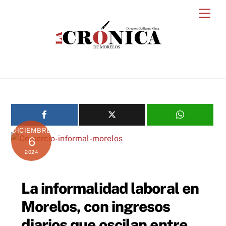
Skip
Men
to
content
DICIEMBRE
6
2024
La informalidad laboral en
Morelos, con ingresos
diarios que oscilan entre