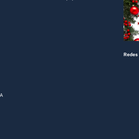
To
Top
Redes 
DA