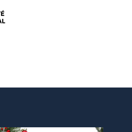
TÉ
AL