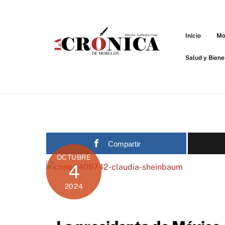
Skip
to
content
Inicio
Mo
Salud y Biene
Compartir
OCTUBRE
4
2024