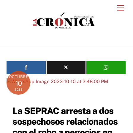
Skip
Men
to
content
OCTUBRE
10
2023
La SEPRAC arresta a dos
sospechosos relacionados
con el robo a negocios en