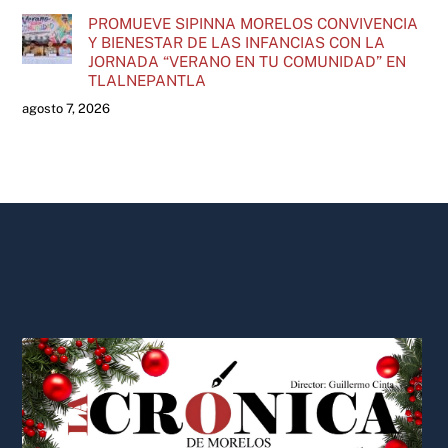
PROMUEVE SIPINNA MORELOS CONVIVENCIA
Y BIENESTAR DE LAS INFANCIAS CON LA
JORNADA “VERANO EN TU COMUNIDAD” EN
TLALNEPANTLA
agosto 7, 2026
Back
To
Top