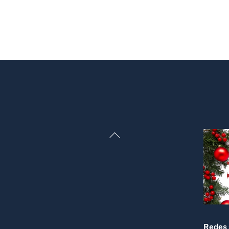
Back
To
Top
Redes 