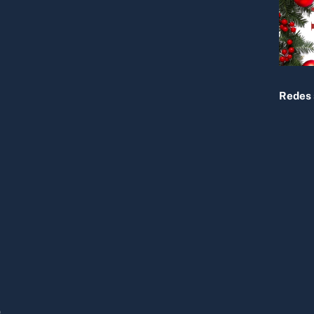
Top
Redes 
Ó