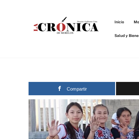
Skip
to
content
Inicio
Mo
Salud y Biene
Compartir