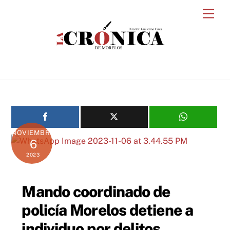
Skip
Men
to
content
NOVIEMBRE
6
2023
Mando coordinado de
policía Morelos detiene a
individuo por delitos