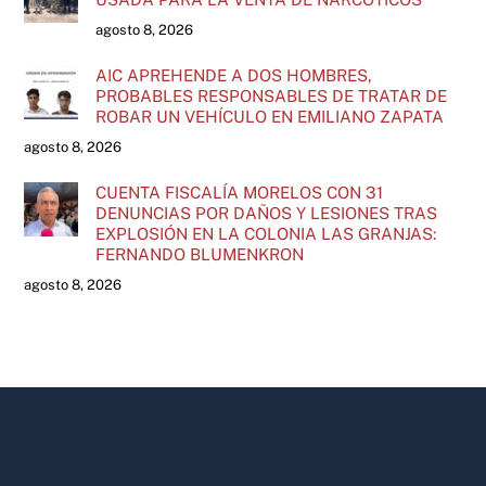
agosto 8, 2026
AIC APREHENDE A DOS HOMBRES,
PROBABLES RESPONSABLES DE TRATAR DE
ROBAR UN VEHÍCULO EN EMILIANO ZAPATA
agosto 8, 2026
CUENTA FISCALÍA MORELOS CON 31
DENUNCIAS POR DAÑOS Y LESIONES TRAS
EXPLOSIÓN EN LA COLONIA LAS GRANJAS:
FERNANDO BLUMENKRON
agosto 8, 2026