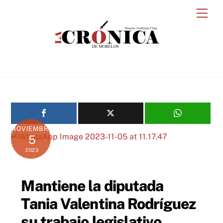
Skip
Men
to
content
NOVIEMBRE
5
2023
Mantiene la diputada
Tania Valentina Rodríguez
su trabajo legislativo