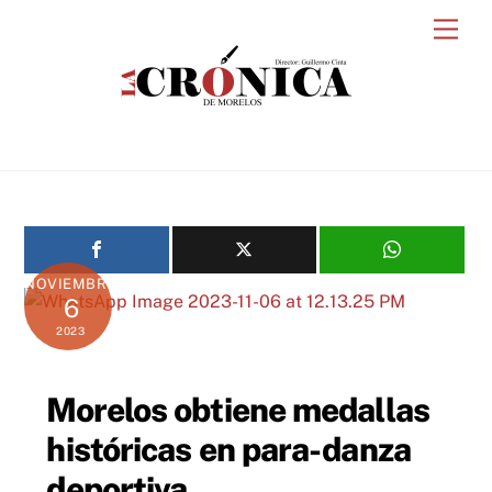
Skip
Men
to
content
NOVIEMBRE
6
2023
Morelos obtiene medallas
históricas en para-danza
deportiva