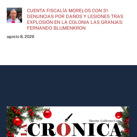
CUENTA FISCALÍA MORELOS CON 31
DENUNCIAS POR DAÑOS Y LESIONES TRAS
EXPLOSIÓN EN LA COLONIA LAS GRANJAS:
FERNANDO BLUMENKRON
agosto 8, 2026
Back
To
Top