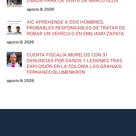
USADA PARA LA VENTA DE NARCÓTICOS
agosto 8, 2026
AIC APREHENDE A DOS HOMBRES,
PROBABLES RESPONSABLES DE TRATAR DE
ROBAR UN VEHÍCULO EN EMILIANO ZAPATA
agosto 8, 2026
CUENTA FISCALÍA MORELOS CON 31
DENUNCIAS POR DAÑOS Y LESIONES TRAS
EXPLOSIÓN EN LA COLONIA LAS GRANJAS:
FERNANDO BLUMENKRON
agosto 8, 2026