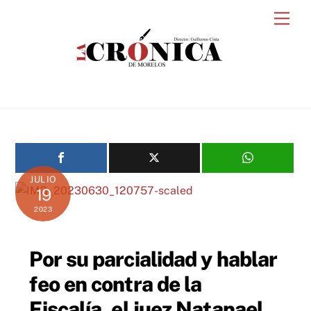
Skip
Men
to
content
JULIO
19
2023
Por su parcialidad y hablar
feo en contra de la
Fiscalía, el juez Natanael