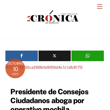
Skip
Men
to
content
OCTUBRE
10
2023
Presidente de Consejos
Ciudadanos aboga por
operativo mochila