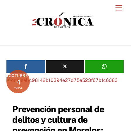
Skip
Men
to
content
OCTUBRE
4
2024
Prevención personal de
delitos y cultura de
prevención en Morelos: