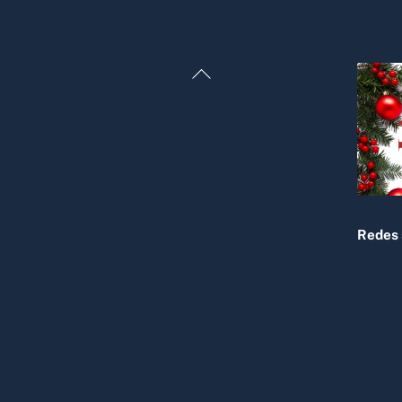
Back
To
Top
Redes 